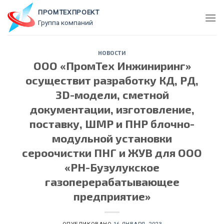
Skip
ПРОМТЕХПРОЕКТ
to
Группа компаний
content
НОВОСТИ
ООО «ПромТех Инжиниринг»
осуществит разработку КД, РД,
3D-модели, сметной
документации, изготовление,
поставку, ШМР и ПНР блочно-
модульной установки
сероочистки ПНГ и ЖУВ для ООО
«РН-Бузулукское
газоперерабатывающее
предприятие»