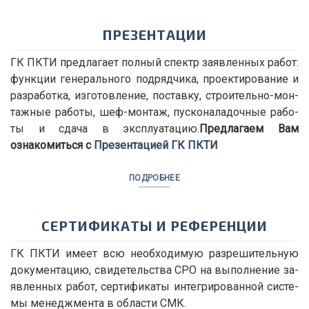
ПРЕЗЕНТАЦИИ
ГК ПКТИ пред­ла­га­ет пол­ный спектр за­яв­лен­ных ра­бот:
функ­ции ге­не­раль­но­го под­ряд­чи­ка, про­ек­ти­ро­ва­ние и
раз­ра­бот­ка, из­го­тов­ле­ние, по­став­ку, стро­и­тель­но-мон­
таж­ные ра­бо­ты, шеф-мон­таж, пус­ко­на­ла­доч­ные ра­бо­
ты и сда­ча в экс­плу­а­та­цию.
Предлагаем Вам
ознакомиться с
Презентацией ГК ПКТИ
ПОДРОБНЕЕ
СЕР­ТИ­ФИ­КА­ТЫ И РЕ­ФЕ­РЕН­ЦИИ
ГК ПКТИ име­ет всю необ­хо­ди­мую раз­ре­ши­тель­ную
до­ку­мен­та­цию, сви­де­тель­ства СРО на вы­пол­не­ние за­
яв­лен­ных ра­бот, сер­ти­фи­ка­ты ин­те­гри­ро­ван­ной си­сте­
мы ме­недж­мен­та в об­ла­сти СМК.