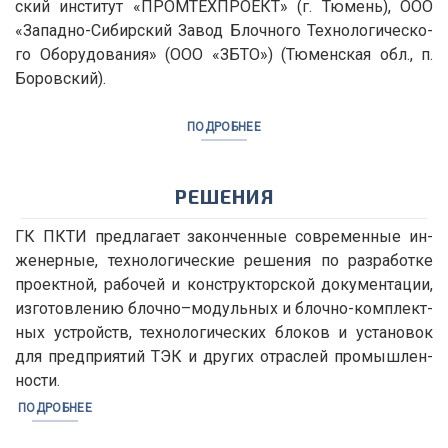
ский ин­сти­тут «ПРОМ­ТЕХ­ПРО­ЕКТ» (г. Тю­мень), ООО
«За­пад­но-Си­бир­ский За­вод Блоч­но­го Тех­но­ло­ги­че­ско­
го Обо­ру­до­ва­ния» (ООО «ЗБТО») (Тю­мен­ская обл., п.
Бо­ров­ский).
ПОДРОБНЕЕ
РЕШЕНИЯ
ГК ПКТИ пред­ла­га­ет за­кон­чен­ные со­вре­мен­ные ин­
же­нер­ные, тех­но­ло­ги­че­ские ре­ше­ния по раз­ра­бот­ке
про­ект­ной, ра­бо­чей и кон­струк­тор­ской до­ку­мен­та­ции,
из­го­тов­ле­нию блоч­но–мо­дуль­ных и блоч­но-ком­плект­
ных устройств, тех­но­ло­ги­че­ских бло­ков и уста­но­вок
для пред­при­я­тий ТЭК и дру­гих от­рас­лей про­мыш­лен­
но­сти.
ПОДРОБНЕЕ